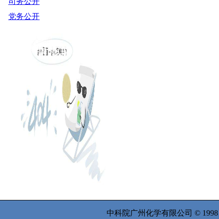
司务公开
党务公开
中科院广州化学有限公司 © 199