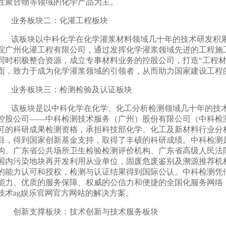
性聚合物等领域的化学产品为主。
业务板块二：化灌工程板块
该板块以中科化学在化学灌浆材料领域几十年的技术研发积
院广州化灌工程有限公司，通过发挥化学灌浆领域先进的工程施
同时积极整合资源，成立专事材料业务的控股公司，打造“工程材
面，致力于成为化学灌浆领域的引领者，从而助力国家建设工程
业务板块三：检测检验及认证板块
该板块是以中科化学在化学、化工分析检测领域几十年的技
控股公司——中科检测技术服务（广州）股份有限公司（中科检
可的科研成果检测资格，承担科技部化学、化工及新材料行业分
目，得到国家创新基金支持，取得了丰硕的科研成绩。中科检测
构、广东省公共场所卫生检验检测评价机构、广东省高级人民法
国内污染地块再开发利用从业单位，固废危废鉴别及溯源推荐机
的能力认可和授权，检测与认证结果得到国际公认。中科检测凭
能力、优质的服务保障、权威的公信力和便捷的全国化服务网络
技术ag娱乐官网官方网站的解决方案。
创新支撑板块：技术创新与技术服务板块