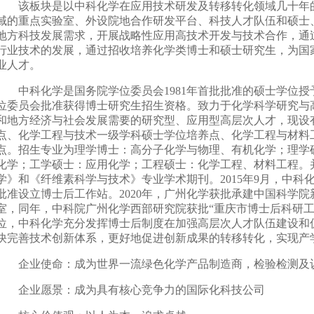
该板块是以中科化学在应用技术研发及转移转化领域几十年
域的重点实验室、外设院地合作研发平台、科技人才队伍和硕士
地方科技发展需求，开展战略性应用高技术开发与技术合作，通
行业技术的发展，通过招收培养化学类博士和硕士研究生，为国
业人才。
中科化学是国务院学位委员会
1981
年首批批准的硕士学位授
位委员会批准获得博士研究生招生资格。致力于化学科学研究与
和地方经济与社会发展需要的研究型、应用型高层次人才，现设
点、化学工程与技术一级学科硕士学位培养点、化学工程与材料
点。招生专业为理学博士：高分子化学与物理、有机化学；理学
化学；工学硕士：应用化学；工程硕士：化学工程、材料工程。
学》和《纤维素科学与技术》专业学术期刊。
2015
年
9
月，中科
批准设立博士后工作站。
2020
年，广州化学获批承建中国科学院
室，同年，中科院广州化学西部研究院获批“重庆市博士后科研工
位，中科化学充分发挥博士后制度在加强高层次人才队伍建设和
快完善技术创新体系，更好地促进创新成果的转移转化，实现产
企业使命：成为世界一流绿色化学产品制造商，检验检测及
企业愿景：成为具有核心竞争力的国际化科技公司