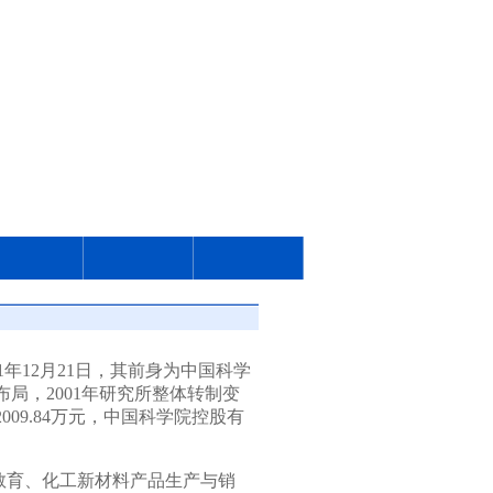
1
年
12
月
21
日，其前身为中国科学
布局，
2001
年研究所整体转制变
2009.84
万元，中国科学院控股有
教育、化工新材料产品生产与销