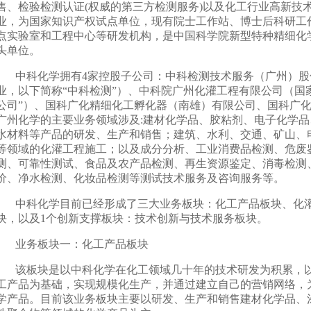
售、检验检测认证
(
权威的第三方检测服务
)
以及化工行业高新技
业，为国家知识产权试点单位，现有院士工作站、博士后科研工
点实验室和工程中心等研发机构，是中国科学院新型特种精细化
头单位。
中科化学拥有4家控股子公司：中科检测技术服务（广州）
业，以下简称“中科检测”）、中科院广州化灌工程有限公司（国
公司”）、
国科广化精细化工孵化器（南雄）有限公司
、国科广
广州化学的主要业务领域涉及
:
建材化学品、胶粘剂、电子化学品
水材料等产品的研发、生产和销售；建筑、水利、交通、矿山、
等领域的化灌工程施工；以及成分分析、工业消费品检测、危废
测、可靠性测试、食品及农产品检测、再生资源鉴定、消毒检测
价、净水检测、化妆品检测等测试技术服务及咨询服务等。
中科化学目前已经形成了三大业务板块：化工产品板块、化
块，以及
1
个创新支撑板块：技术创新与技术服务板块。
业务板块一：化工产品板块
该板块是以中科化学在化工领域几十年的技术研发为积累，
工产品为基础，实现规模化生产，并通过建立自己的营销网络，
学产品。目前该业务板块主要以研发、生产和销售建材化学品、