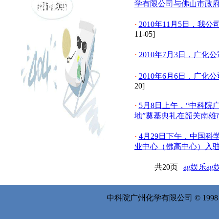
学有限公司与佛山市政
·
2010年11月5日，
11-05]
·
2010年7月3日，广
·
2010年6月6日，广
20]
·
5月8日上午，“中科
地”奠基典礼在韶关南雄
·
4月29日下午，中国
业中心（佛高中心）入
共20页
ag娱乐a
中科院广州化学有限公司 © 199