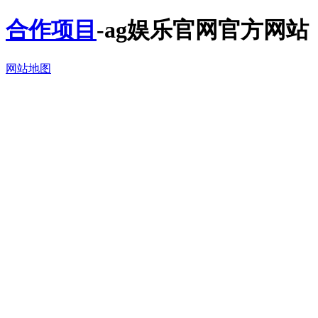
合作项目
-ag娱乐官网官方网站
网站地图