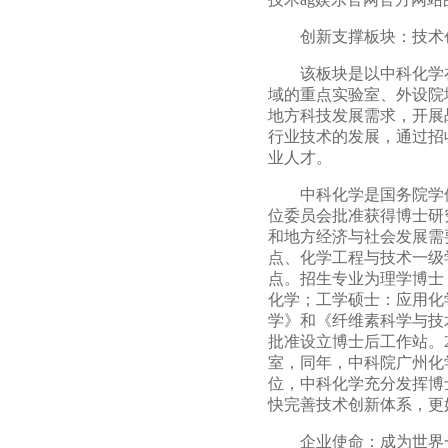
创新支撑板块：技术
该板块是以中科化学
域的重点实验室、外设院
地方科技发展需求，开展
行业技术的发展，通过招
业人才。
中科化学是国务院学
位委员会批准获得博士研
和地方经济与社会发展需
点、化学工程与技术一级
点。招生专业为理学博士
化学；工学硕士：应用化
学》和《纤维素科学与技
批准设立博士后工作站。
室，同年，中科院广州化
位，中科化学充分发挥博
快完善技术创新体系，更
企业使命：成为世界