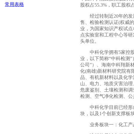
常用表格
股权占
55.3%
，职工股权
经过转制近
20
年的发
售、检验检测认证
(
权威
业，为国家知识产权试点
点实验室和工程中心等研
头单位。
中科化学拥有
5
家控
业，以下简称“中科检测
公司”）、海南中科翔新
化
(
南雄
)
新材料研究院有
品、有机新材料以及化学
山、电力、地质灾害治理
危废鉴别、土壤检测和调
检测、空气净化检测、公
中科化学目前已经形
块，以及
1
个创新支撑板
业务板块一：化工产