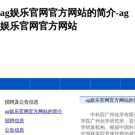
ag娱乐官网官方网站的简介-ag
娱乐官网官方网站
ag娱乐官网官方网站的
招聘及公告信息
ag娱乐官网官方网站的简介
中科院广州化学有限
招聘信息
学院广州化学研究所，是
学研发机构。根据中国科
公告信息
中国科学院直接控股的有