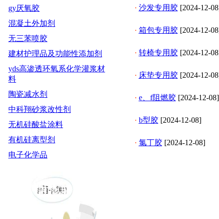
·
沙发专用胶
[2024-12-08
gy厌氧胶
混凝土外加剂
·
箱包专用胶
[2024-12-08
无三苯喷胶
·
转椅专用胶
[2024-12-08
建材护理品及功能性添加剂
yds高渗透环氧系化学灌浆材
·
床垫专用胶
[2024-12-08
料
陶瓷减水剂
·
e、f阻燃胶
[2024-12-08]
中科翔砂浆改性剂
·
b型胶
[2024-12-08]
无机硅酸盐涂料
有机硅离型剂
·
氯丁胶
[2024-12-08]
电子化学品