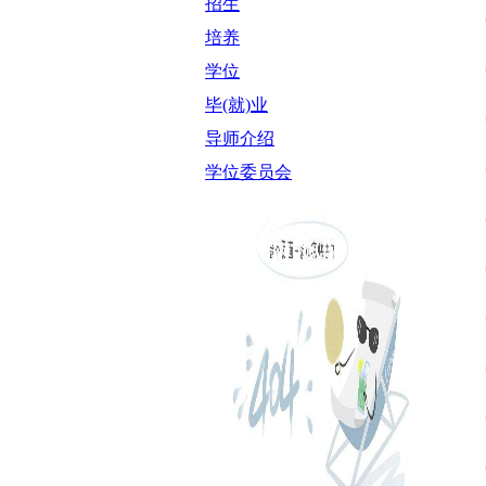
招生
培养
学位
毕(就)业
导师介绍
学位委员会