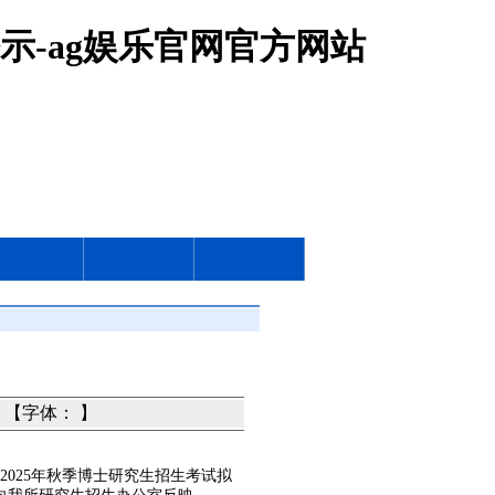
示-ag娱乐官网官方网站
【字体： 】
025年秋季博士研究生招生考试拟