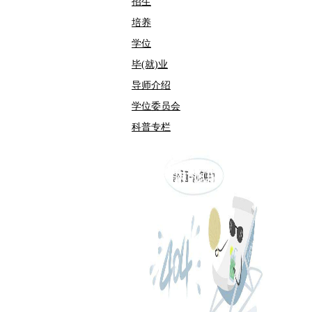
招生
培养
学位
毕(就)业
导师介绍
学位委员会
科普专栏