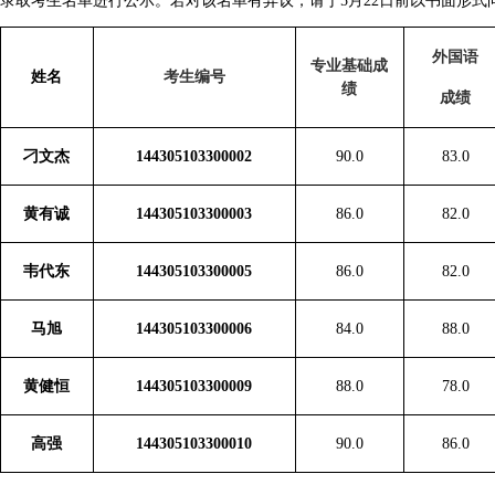
录取考生名单进行公示。若对该名单有异议，请于5月22日前以书面形式
外国语
专业基础成
姓名
考生编号
绩
成绩
刁文杰
144305103300002
90.0
83.0
黄有诚
144305103300003
86.0
82.0
韦代东
144305103300005
86.0
82.0
马旭
144305103300006
84.0
88.0
黄健恒
144305103300009
88.0
78.0
高强
144305103300010
90.0
86.0