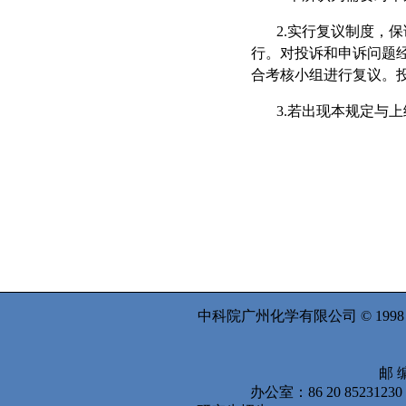
2.
实行复议制度，保
行。对投诉和申诉问题
合考核小组进行复议。投诉、
3.
若出现本规定与上
中科院广州化学有限公司 © 199
邮 编
办公室：86 20 8523123