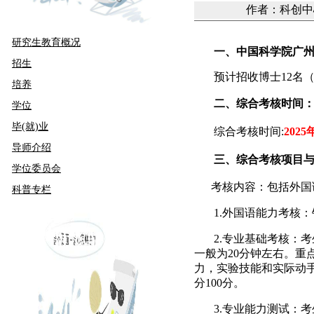
作者：科创中心
研究生教育概况
一、中国科学院广州
招生
预计招收博士12名
培养
二、综合考核时间
学位
毕(就)业
综合考核时间:
2025
导师介绍
三、综合考核项目
学位委员会
考核内容：包括外国
科普专栏
1.
外国语能力考核：
2.
专业基础考核：考
一般为20分钟左右。
力，实验技能和实际动
分100分。
3.
专业能力测试：考