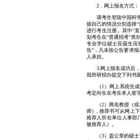
2
．网上报名方式：
请考生登陆中国科
据自己的情况分别选择“
进行考生注册。其中“
划考生在“普通招考”类
专业学位硕士应届生应
告”，凡未按公告要求
人承担。
3.
网上报名
成功
后
我所研招办提交下列书
（
1
）网上
系统生成
考定向生在考生本人签
（
2
）两名教授（或
师）
,
推荐书可从网上
推荐人所在单位人事部
被推荐人）。
（
3
）盖公章的硕士