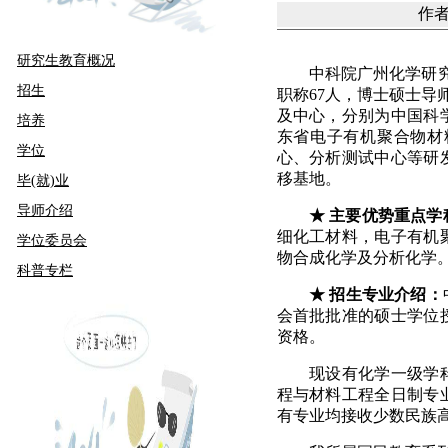
作者：
研究生教育概况
中科院广州化学研
招生
职称
67
人，博士硕士导
及中心，分别为中国科
培养
东省电子有机聚合物材
学位
心、分析测试中心等研
移基地
。
毕(就)业
导师介绍
★
主要优势重点学
细化工材料，电子有机
学位委员会
物合成化学及分析化学
科普专栏
★
招生专业介绍：
会首批批准的硕士学位
资格。
现设有化学一级学
程与材料工程全日制专
有专业均接收少数民族