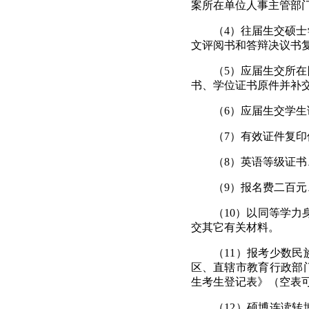
案所在单位人事主管部
（
4
）往届生交硕士
文评阅书和答辩决议书
（
5
）应届生交所在
书、学位证书原件并补
（
6
）应届生交学生
（
7
）有效证件复印
（
8
）英语等级证书
（
9
）报名费二百元
（
10
）
以同等学力
交其它有关材料。
（
11
）报考少数民
区、直辖市教育行政部
生考生登记表》（空表
（
12
）硕博连读转