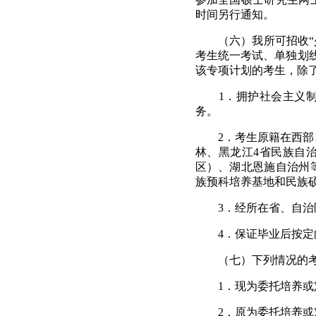
时间另行通知。
（六）我所可招收
考生统一考试、单独划
该专项计划的考生，除
1
．拥护社会主义
务。
2
．考生原籍在西部
林、黑龙江
4
省民族自
区）、湖北恩施自治州
族预科培养基地和民族
3
．经所在省、自治
4
．保证毕业后按定
（七）下列情况的
1
．现为委托培养或
2
．原为委托培养或