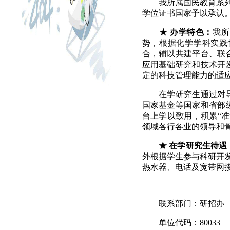
我所属国民教育系
学位证书国家予以承认
★
办学特色：
我所
势，根据化学学科实践
合，辅以共建平台、联
应用基础研究和技术开
定的科技管理能力的适
在学研究生通过对
国家基金等国家和省部
台上学以致用，积累“
领域各行各业的领导和
★
在学研究生待遇
外根据学生参与科研开
热水器、电话及宽带网
联系部门：研招办
单位代码：
80033