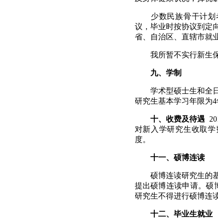
少数民族骨干计划
议，毕业时按协议到定
省、自治区、直辖市就
我所暂不实行新生
九、
学制
学术型硕士生和全
研究生基本学习年限为
4
十、
收费及待遇
20
对新入学研究生收取学
度。
十一、
硕博连读
硕博连读研究生的
提出硕博连读申请。硕
研究生不得进行硕博连
十二、毕业生就业