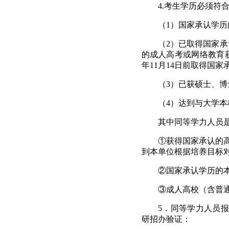
4.
考生学历必须符
（
1
）国家承认学历
（
2
）
已取得国家承
的成人高考或网络教育
年
11
月
14
日前取得国家
（
3
）
已获硕士、博
（
4
）达到与大学本
其中同等学力人员
①获得国家承认的
到
本单位根据培养目标
②国家承认学历的
③成人高校（含普
5
．同等学力人员报
研招办验证：