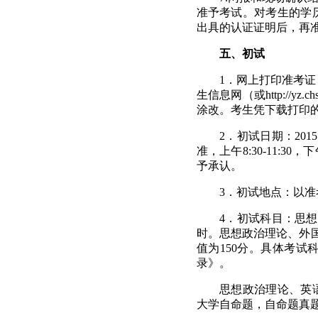
准予考试。对考生的学
出具的认证证明后，再
五、初试
1
．网上打印准考证
生信息网（或
http://yz.ch
涂改。考生凭下载打印
2
．初试日期：
2015
准，上午
8:30-11:30
，下
予承认。
3
．初试地点：以准
4
．初试科目：思想
时。思想政治理论、外
值为
150
分。具体考试
录》
。
思想政治理论、英
大学自命题，
自命题真