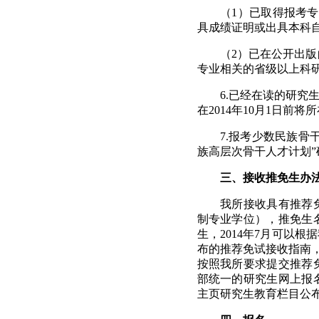
（
1
）已取得报考专
具成绩证明或出具本科
（
2
）已在公开出版
专业相关的省级以上科
6.
已经在读的研究
在
2014
年
10
月
1
日
前
将所
7.
报考少数民族骨
族高层次骨干人才计划”
三、接收推免生办
我所接收具有推荐
制专业学位）
，推免生
生，
2014
年
7
月
可以根据
布的推荐免试接收指南
按照我所要求提交推荐
部统一的研究生网上报
主页研究生教育栏目公