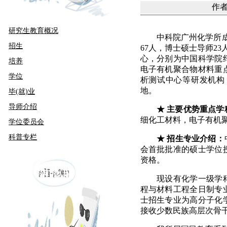
作者：
研究生教育概况
中科院广州化学所
招生
67
人，博士硕士导师
23
心，分别为中国科学院
培养
电子有机聚合物材料重
学位
析测试中心等研发机构
地
。
毕(就)业
导师介绍
★
主要优势重点学
细化工材料，电子有机
学位委员会
科普专栏
★
招生专业介绍：
会首批批准的硕士学位
资格。
现设有化学一级学
程与材料工程全日制专
士招生专业为高分子化
接收少数民族高层次骨