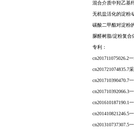
混合介质中羟乙基
无机盐活化的淀粉
/
碳酸二甲酯对淀粉
脲醛树脂
/
淀粉复合
专利：
cn201711075026.2
一
cn201721074835.7
采
cn201710390470.7
一
cn201710392066.3
一
cn201610187190.1
一
cn201410821246.5
一
cn201310737307.5
一