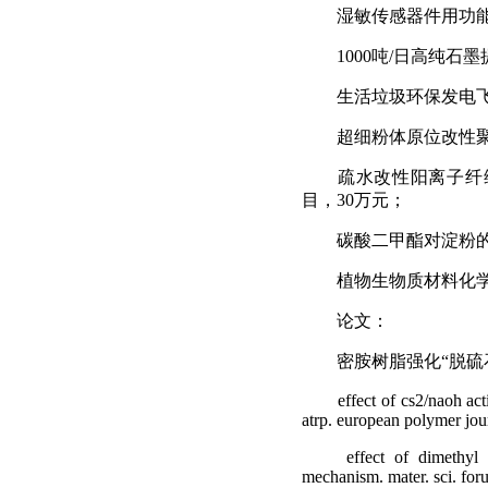
湿敏传感器件用功
1000
吨
/
日高纯石墨
生活垃圾环保发电
超细粉体原位改性
疏水改性阳离子纤
目，
30
万元；
碳酸二甲酯对淀粉
植物生物质材料化
论文：
密胺树脂强化
“
脱硫
effect of cs2/naoh act
atrp. european polymer jou
effect of dimethyl 
mechanism. mater. sci. fo