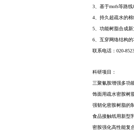
3
、基于
mofs
等路线
4
、持久超疏水的棉
5
、功能树脂合成新
6
、互穿网络结构的
联系电话：
020-852
科研项目：
三聚氰胺增强多功
饰面用疏水密胺树
强韧化密胺树脂的
食品接触纸用新型
密胺强化高性能复