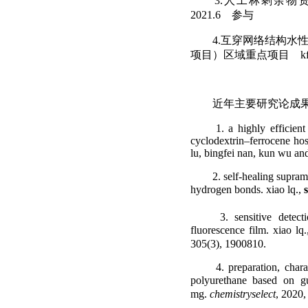
3.
人工林剩余物
2021.6
参与
4.
互穿网络结构水
项目）区域重点项目
k
近年主要研究论成
1. a highly efficien
cyclodextrin–ferrocene hos
lu, bingfei nan, kun wu a
2. self-healing supra
hydrogen bonds. xiao lq.,
3. sensitive detect
fluorescence film. xiao lq.
305(3), 1900810.
4. preparation, char
polyurethane based on gu
mg.
chemistryselect
, 2020,