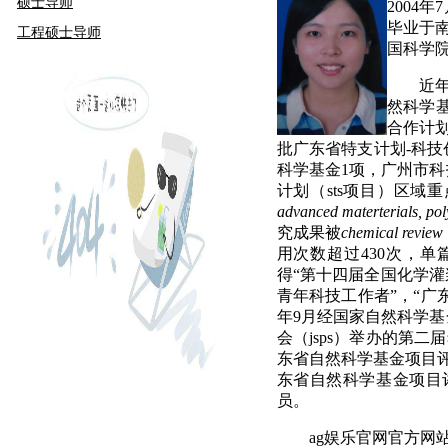
硕士导师
2004
年
7
毕业于
工程硕士导师
国科学
近年来
然科学
合作计划
批广东省特支计划
-
科技
科学基金
1
项，广州市科
计划（
sts
项目）区域重
advanced materterials, po
究成果被
chemical review
用次数超过
430
次，单
得“第十四届全国化学灌
青年科技工作者”，“广
年
9
月经国家自然科学基
会（
jsps
）举办的第二届
东省自然科学基金项目评
东省自然科学基金项目评
员。
ag娱乐官网官方网