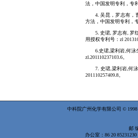
法，中国发明专利，专
4.
吴昆，罗志有，
方法，中国发明专利，
5.
史珺
,
罗志有
,
罗
用授权专利号：
zl 20131
6.
史珺
,
梁利岩
,
何泳
zl.201110237103.6
。
7.
史珺
,
梁利岩
,
何
201110257409.8
。
中科院广州化学有限公司 © 199
邮 编
办公室：86 20 8523123