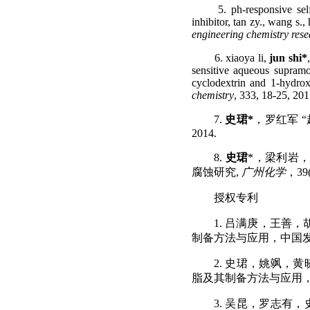
5. ph-responsive sel
inhibitor, tan zy., wang s.,
engineering chemistry rese
6. xiaoya li,
jun shi*
sensitive aqueous supramo
cyclodextrin and 1-hydro
chemistry
, 333, 18-25, 201
7.
史珺
*
，罗红军 
2014.
8.
史珺
*
，梁利岩
腐蚀研究
,
广州化学
，
39(
授权专利
1.
吕满庚，王善，
制备方法与应用，中国
2.
史珺，姚飒，黄
脂及其制备方法与应用
3.
吴昆，罗志有，