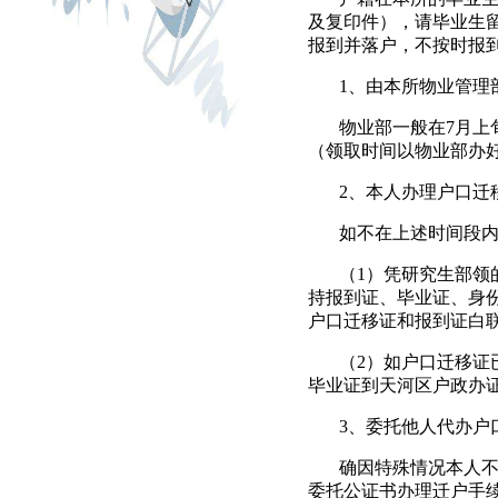
及复印件），请毕业生
报到并落户，不按时报
1
、由本所物业管理
物业部一般在
7
月上
（领取时间以物业部办
2
、本人办理户口迁
如不在上述时间段
（
1
）凭研究生部领
持报到证、毕业证、身
户口迁移证和报到证白
（
2
）如户口迁移证
毕业证到天河区户政办
3
、委托他人代办户
确因特殊情况本人不
委托公证书办理迁户手