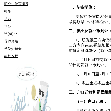
研究生教育概况
一、毕业学位：
招生
学位授予仪式因疫情
培养
取博硕毕业证和学位证
学位
二、就业及就业报到证
毕(就)业
1
、纸质版三方协议
导师介绍
三方内容在
sep
系统填报
学位委员会
前确定派遣单位（就业
科普专栏
2
、
6
月
10
日前交就
30
日前发就业报到证。
3
、
6
月
10
日至
7
月
30
4
、毕业生或毕业生
三、户口迁移和党团组
（一）户口迁移：
户籍在本所的毕业