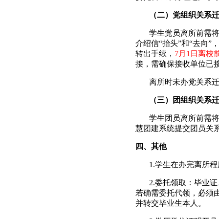
（二）党组织关系
学生党员离所前需
介绍信“抬头”和“去向”
转出手续，
7
月
1
日离校
接，需确保接收单位已
离所时未办党关系
（三）团组织关系
学生团员离所前需
慧团建系统提交团员关
四、其他
1.
学生在办完离所程
2.
委托领取：毕业证
若确需委托代领，必须
并转交毕业生本人。