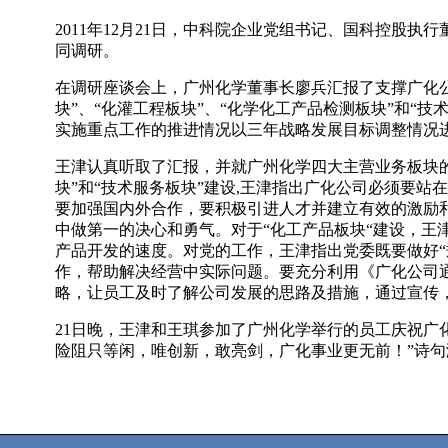
2011年12月21日，中科院企业党组书记、国科控股
同调研。
在调研座谈会上，广州化学董事长廖兵汇报了支撑广化
块”、“化灌工程板块”、“化学化工产品检测板块”和“
实施重点工作的推进情况以三年战略发展目标调整情况
王津认真听取了汇报，并就广州化学四大主营业务板块
块”和“技术服务板块”建设,王津指出广化公司必须要站在
要加强国内外合作，要积极引进人才并建立有效的激励
中做第一的决心和勇气。对于“化工产品板块“建设，王
产品开发的速度。对党的工作，王津指出党委既要做好“
作，帮助解决经营中实际问题。要充分利用《广化公司
略，让员工及时了解公司发展的思路及措施，通过宣传
21日晚，王津和王琪参加了广州化学举行的员工庆祝广
险阻只等闲，唯创新，敢亮剑，广化事业更无前！”诗