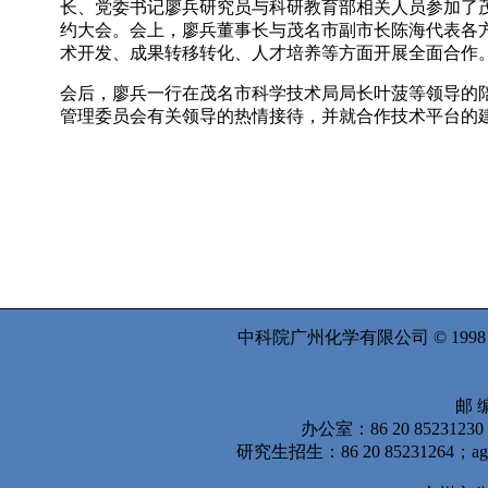
长、党委书记廖兵研究员与科研教育部相关人员参加了
约大会。会上，廖兵董事长与茂名市副市长陈海代表各方
术开发、成果转移转化、人才培养等方面开展全面合作
会后，廖兵一行在茂名市科学技术局局长叶菠等领导的
管理委员会有关领导的热情接待，并就合作技术平台的
中科院广州化学有限公司 © 199
邮 编
办公室：86 20 8523123
研究生招生：86 20 85231264