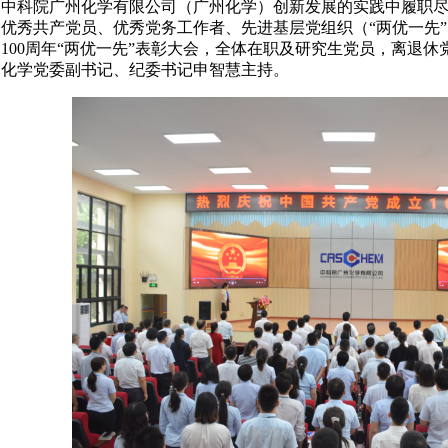
中科院广州化学有限公司（广州化学）创新发展的实践中履职
优秀共产党员、优秀党务工作者、先进基层党组织（“两优一先
100
周年“两优一先”表彰大会，全体在职及研究生党员，离退休
化学党委副书记、纪委书记申智慧主持。