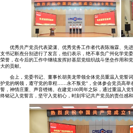
优秀共产党员代表梁潇、优秀党务工作者代表陈瀚霖、先进
支书记靳焘分别进行了发言，他们表示，绝不辜负广州化学党
荣誉，在今后的工作中继续发挥好基层党组织战斗堡垒作用和
大的贡献。
会上，党委书记、董事长胡美龙带领全体党员重温入党誓词
护党的纲领，遵守党的章程……永不叛党”，全体参会党员高举
誓，神情庄重、声音铿锵。在建党
100
周年之际，通过重温入党
终铭记入党誓言，坚守入党初心，时刻牢记共产党员的责任感