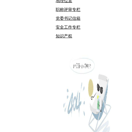
地理位置
职称评审专栏
党委书记信箱
安全工作专栏
知识产权