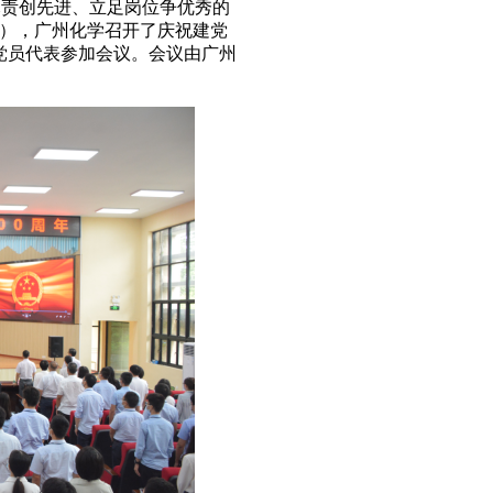
尽责创先进、立足岗位争优秀的
”），广州化学召开了庆祝建党
党员代表参加会议。会议由广州