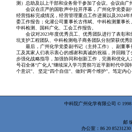
测）总助及以上干部和业务骨干参加了会议。会议由广
会议在庄严的国歌声中拉开序幕，广州化学党委副书记、
经营指标完成情况，经营管理重点工作进展以及2024年
委工作报告；化灌公司董事长古伟斌、中科检测董事长
中科检测、国科广化、工会工作报告。
会议对2023年度优秀员工、优秀团队进行了表彰和
坑支护工程团队、中科检测电子商务团队分别荣获优秀
最后，广州化学党委副书记（主持工作）、副董事长
工及其家人们表示衷心的感谢和真诚的祝福，并回顾了公司
步强化战略指导，加强协同和创新工作，完善和优化人
号召全体“广化人”继续深入学习贯彻习近平新时代中国
个意识”、 坚定“四个自信”、做到“两个维护”。笃定
中科院广州化学有限公司 © 199
邮 编
办公室：86 20 8523123