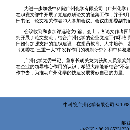
为进一步加强中科院广州化学有限公司（广州化学）
在职党支部中开展了党建政研论文的征集工作，并于
8
月
部书记、论文相关作者
20
人参加会议。会议由党委副书
会议收到和参加评选论文
6
篇。会上，各论文作者围
究开展了论文交流，结合广州化学的企业党建工作和各党
部如何加强支部的组织建设，在党员教育、人才培养、
《党委在“三重一大”中发挥作用的机制研究》和中科检
广州化学党委书记、董事长胡美龙为获奖人员颁奖
在企业的领导核心作用的认识，希望大家能够结合“不忘
作中去，为推动广州化学的快速发展贡献自己的力量。
中科院广州化学有限公司 © 199
邮 编
办公室：86 20 8523123