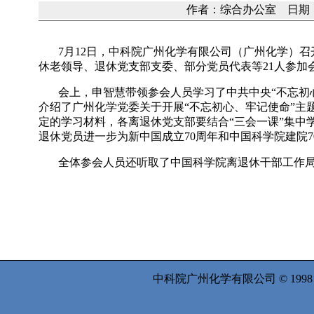
作者：综合办公室 日期：20
7
月
12
日，中科院广州化学有限公司（广州化学）召
休老领导、退休党支部支委、部分党员代表等
21
人参加
会上，
申智慧
带领参会人员学习了中共中央“不忘初
介绍了广州化学党委关于开展“不忘初心、牢记使命”主
定的学习材料，各离退休党支部要结合“三会一课”集中
退休党员进一步为新中国成立
70
周年和中国科学院建院
7
全体参会人员还听取了中国科学院离退休干部工作局
中科院广州化学有限公司 © 199