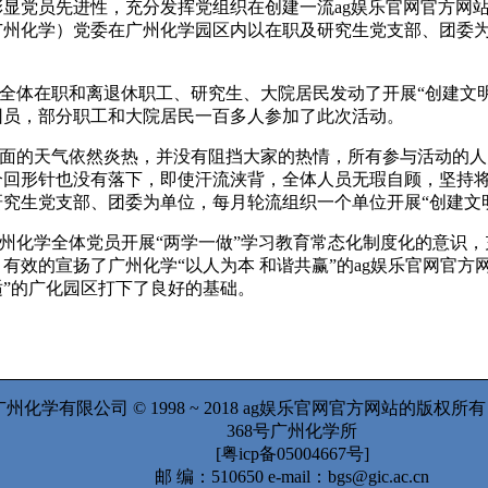
显党员先进性，充分发挥党组织在创建一流ag娱乐官网官方网
广州化学）党委在广州化学园区内以在职及研究生党支部、团委为
全体在职和离退休职工、研究生、大院居民发动了开展“创建文
团员，部分职工和大院居民一百多人参加了此次活动。
面的天气依然炎热，并没有阻挡大家的热情，所有参与活动的人
个回形针也没有落下，即使汗流浃背，全体人员无瑕自顾，坚持
究生党支部、团委为单位，每月轮流组织一个单位开展“创建文
州化学全体党员开展“两学一做”学习教育常态化制度化的意识
有效的宣扬了广州化学“以人为本 和谐共赢”的ag娱乐官网官方
”的广化园区打下了良好的基础。
州化学有限公司 © 1998 ~ 2018 ag娱乐官网官方网站的版权
368号广州化学所
[粤icp备05004667号]
邮 编：510650 e-mail：
bgs@gic.ac.cn