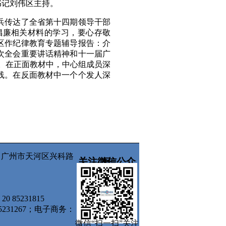
书记刘伟区主持。
兵传达了全省第十四期领导干部
倡廉相关材料的学习，要心存敬
区作纪律教育专题辅导报告：介
次全会重要讲话精神和十一届广
。在正面教材中，中心组成员深
线。在反面教材中一个个发人深
所有 广州市天河区兴科路
关注微信公众号
0 85231815
5231267；电子商务：
微信“扫一扫”关注