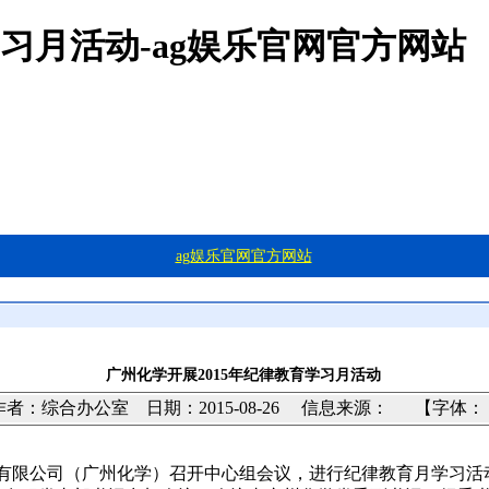
学习月活动-ag娱乐官网官方网站
ag娱乐官网官方网站
广州化学开展2015年纪律教育学习月活动
者：综合办公室 日期：2015-08-26
信息来源：
【字体： 
有限公司（广州化学）召开中心组会议，进行纪律教育月学习活