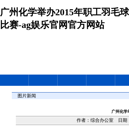
广州化学举办2015年职工羽毛球
比赛-ag娱乐官网官方网站
图片新闻
广州化学
作者：综合办公室 日期：20