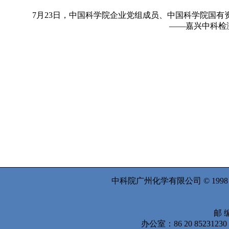
7
月
23
日
，中国科学院企业党组成员、中国科学院国有
——嘉兴中科检
中科院广州化学有限公司 © 199
邮 编
办公室：86 20 8523123