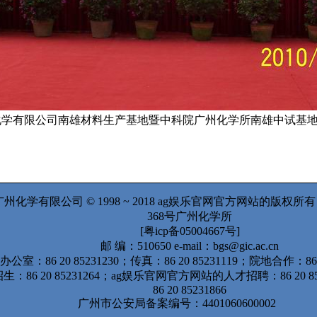
化学有限公司南雄材料生产基地暨中科院广州化学所南雄中试基地
州化学有限公司 © 1998 ~ 2018 ag娱乐官网官方网站的版权
368号广州化学所
[粤icp备05004667号]
邮 编：510650 e-mail：
bgs@gic.ac.cn
办公室：86 20 85231230；传真：86 20 85231119；院地合作：86 2
：86 20 85231264；ag娱乐官网官方网站的人才招聘：86 20 8
86 20 85231866
广州市公安局备案编号：4401060600002