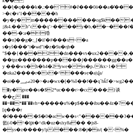
k��
��ƪ�q���k�,:��`#�ě���0ӫ��a�̔���a
>�c�v'1�����h
�y�y� m�����������og$k��
;|&4.��b"c��qʹ>����y�b,��~���f
��-�:a�殙
��n]��g�:_[�ii'�#���x<�a
s�yš���"i�w̷d"i�z�9a�ηb�
"$��{���2�dn���vƾ�ux2����,�
��tpz�������p�����ʃ������gg��a�
y
���wx�h�h4�2ywe�es�p./&x>1�!
�ɑka2����r�x�^���sҿ�a|վa/
�ɵi��؄20�>�a�wx�[�%ô��f��q`hǩľ�>wg2������rz7v�r�g�a�@�b����q!8e��ѓ�@(=���bnyڥ��
�y�gve��ԍ�$2*uc���r>�cc ���;}谈
��ح; ���
��=��*��`��vh=�����u%�p$���ibu��4z�7�
[q���r
�f����:�$�0�acw��s<"������3�����,��4�����l׭:ǿ
뮔(˫0�^�lԗ�^dk�uz�ʛxy8a�� �js8-
�ys�z����y!pr���:8�j�n/( �<%�